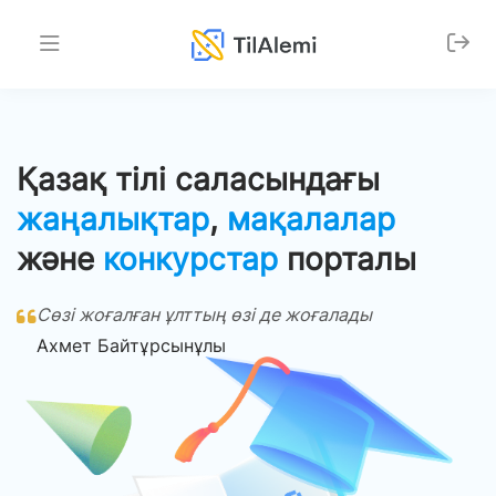
Қазақ тілі саласындағы
жаңалықтар
,
мақалалар
және
конкурстар
порталы
Сөзі жоғалған ұлттың өзі де жоғалады
Ахмет Байтұрсынұлы