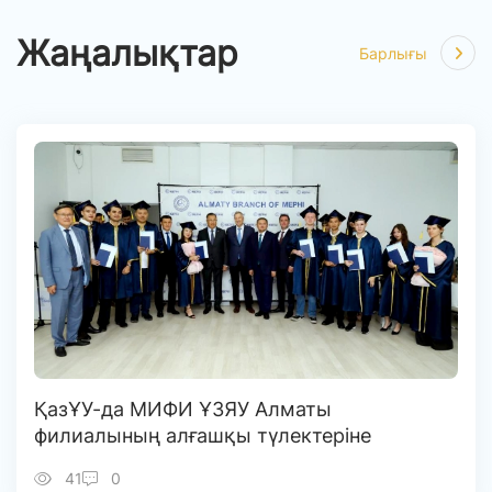
Жаңалықтар
Барлығы
ҚазҰУ-да МИФИ ҰЗЯУ Алматы
филиалының алғашқы түлектеріне
диплом табысталды
41
0