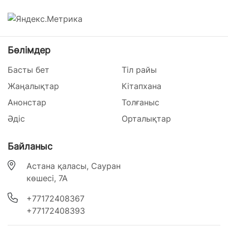
Бөлімдер
Басты бет
Тіл райы
Жаңалықтар
Кітапхана
Анонстар
Толғаныс
Әдіс
Орталықтар
Байланыс
Астана қаласы, Сауран
көшесі, 7А
‎+77172408367
‎+77172408393