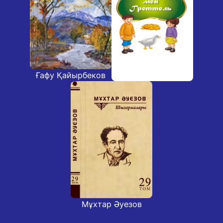
Ғафу Қайырбеков
Мұхтар Әуезов