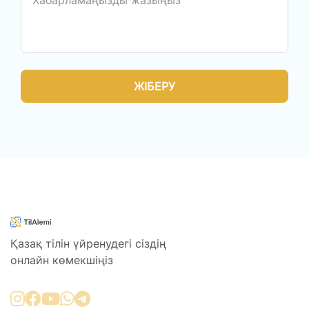
ЖІБЕРУ
Қазақ тілін үйренудегі сіздің
онлайн көмекшіңіз