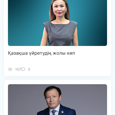
Қазақша үйретудің жолы көп
107
0