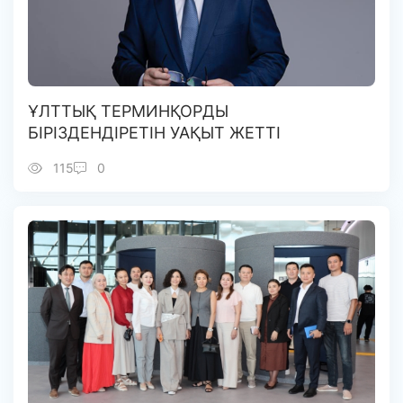
ҰЛТТЫҚ ТЕРМИНҚОРДЫ
БІРІЗДЕНДІРЕТІН УАҚЫТ ЖЕТТІ
115
0