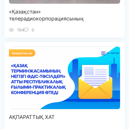
«Қазақстан»
телерадиокорпорациясының
делегациясы «Тіл-Қазына»
164
0
орталығында болды
АҚПАРАТТЫҚ ХАТ