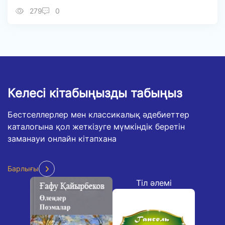
279
0
Келесі кітабыңызды табыңыз
Бестселлерлер мен классикалық әдебиеттер
каталогына қол жеткізуге мүмкіндік беретін
заманауи онлайн кітапхана
Барлығы
Тіл әлемі