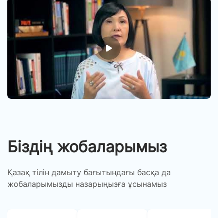
А
ж
ж
ті
д
Біздің жобаларымыз
Қазақ тілін дамыту бағытындағы басқа да
жобаларымызды назарыңызға ұсынамыз