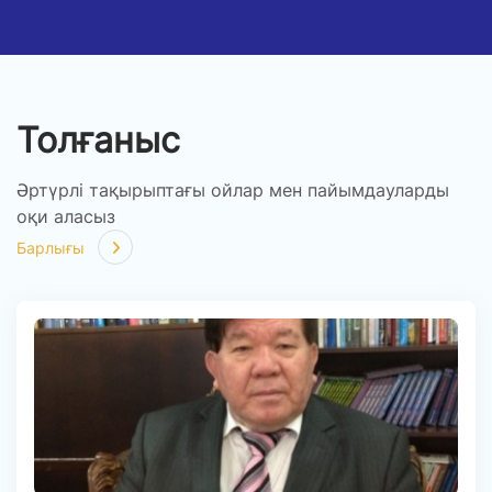
Толғаныс
Әртүрлі тақырыптағы ойлар мен пайымдауларды
оқи аласыз
Барлығы