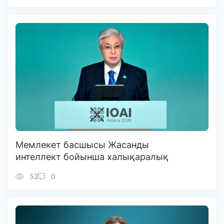
Мемлекет басшысы Жасанды
интеллект бойынша халықаралық
олимпиаданың ашылу салтанатына
52
0
қатысты