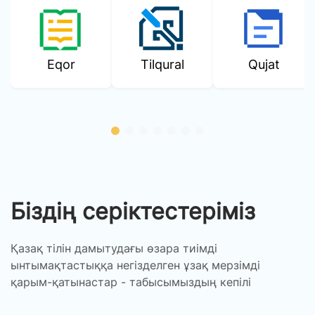
Eqor
Tilqural
Qujat
Біздің серіктестеріміз
Қазақ тілін дамытудағы өзара тиімді
ынтымақтастыққа негізделген ұзақ мерзімді
қарым-қатынастар - табысымыздың кепілі