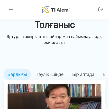
Толғаныс
Әртүрлі тақырыптағы ойлар мен пайымдауларды
оқи аласыз
Барлығы
Тәулік ішінде
Бір аптада
Бі