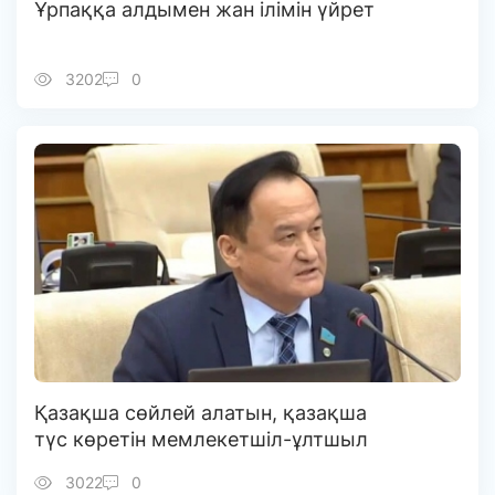
Ұрпаққа алдымен жан ілімін үйрет
3202
0
Қазақша сөйлей алатын, қазақша
түс көретін мемлекетшіл-ұлтшыл
3022
0