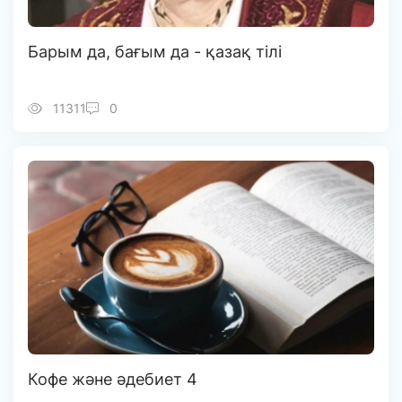
Барым да, бағым да - қазақ тілі
11311
0
Кофе және әдебиет 4