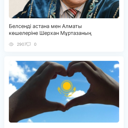
Белсенді астана мен Алматы
көшелеріне Шерхан Мұртазаның
есімін беруді ұсынды
2907
0