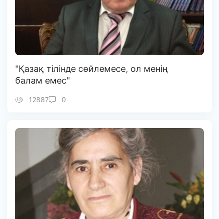
"Қазақ тілінде сөйлемесе, ол менің
балам емес"
12887
0