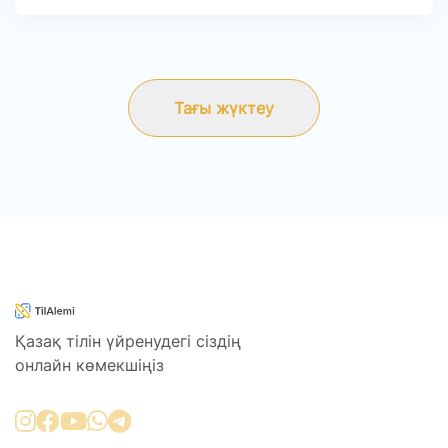
Тағы жүктеу
Қазақ тілін үйренудегі сіздің
онлайн көмекшіңіз