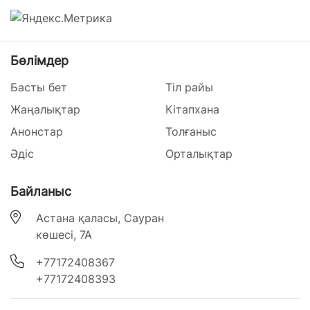
Бөлімдер
Басты бет
Тіл райы
Жаңалықтар
Кітапхана
Анонстар
Толғаныс
Әдіс
Орталықтар
Байланыс
Астана қаласы, Сауран
көшесі, 7А
‎+77172408367
‎+77172408393