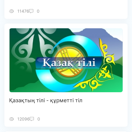
11476
0
Қазақтың тілі - құрметті тіл
12096
0