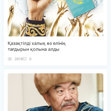
Қазақтілді халық өз елінің
тағдырын қолына алды
2919
0