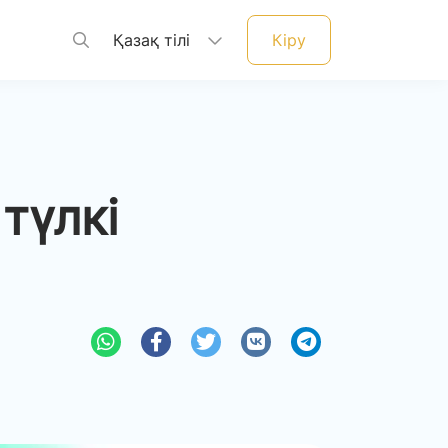
Қазақ тілі
Кіру
түлкі