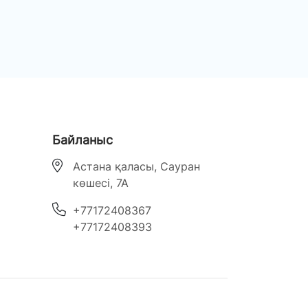
Байланыс
Астана қаласы, Сауран
көшесі, 7А
‎+77172408367
‎+77172408393