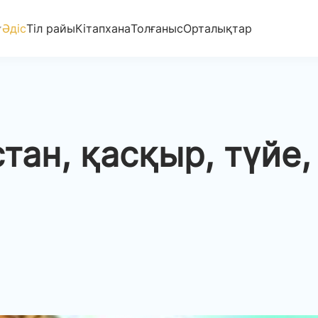
Әдіс
Тіл райы
Кітапхана
Толғаныс
Орталықтар
тан, қасқыр, түйе, 