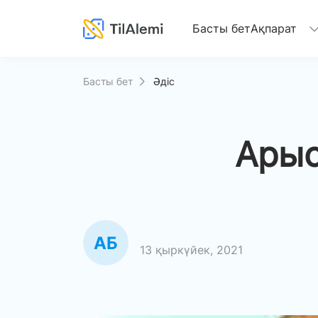
(current)
Басты бет
Ақпарат
Басты бет
Әдіс
Арыс
13 қыркүйек, 2021