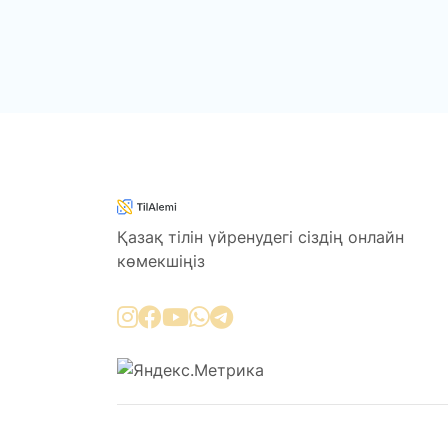
Қазақ тілін үйренудегі сіздің онлайн
көмекшіңіз