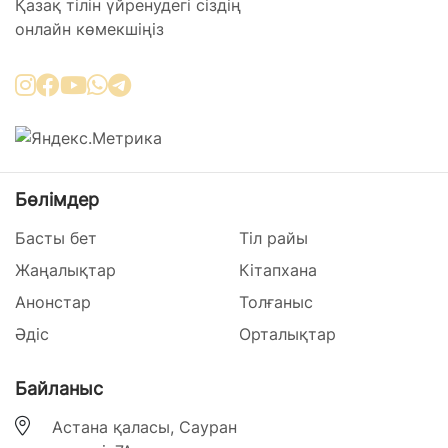
Қазақ тілін үйренудегі сіздің
онлайн көмекшіңіз
Бөлімдер
Басты бет
Тіл райы
Жаңалықтар
Кітапхана
Анонстар
Толғаныс
Әдіс
Орталықтар
Байланыс
Астана қаласы, Сауран