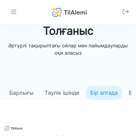
Толғаныс
Әртүрлі тақырыптағы ойлар мен пайымдауларды
оқи аласыз
Барлығы
Тәулік ішінде
Бір аптада
Бі