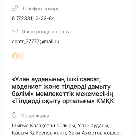
Телефон нөмірі
8 (72331) 2-32-84
Электрондық пошта
centr_77777@maiI.ru
«Ұлан ауданының ішкі саясат,
мәдениет және тілдерді дамыту
бөлімі» мемлекеттік мекемесінің
«Тілдерді оқыту орталығы» КМҚК
Мекенжайы
Шығыс Қазақстан облысы, Ұлан ауданы,
Қасым Қайсенов кенті, Зәки Ахметов көшесі,