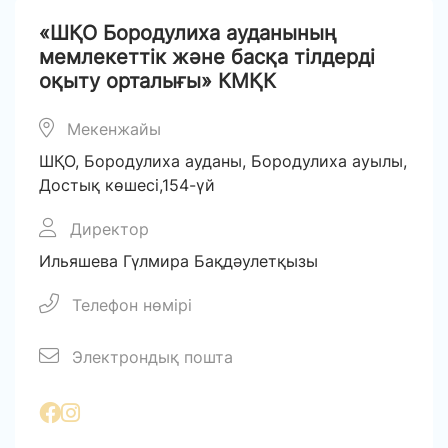
«ШҚО Бородулиха ауданының
мемлекеттік және басқа тілдерді
оқыту орталығы» КМҚК
Мекенжайы
ШҚО, Бородулиха ауданы, Бородулиха ауылы,
Достық көшесі,154-үй
Директор
Ильяшева Гүлмира Бақдәулетқызы
Телефон нөмірі
Электрондық пошта