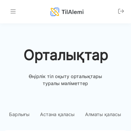
Орталықтар
Өңірлік тіл оқыту орталықтары
туралы мәліметтер
Барлығы
Астана қаласы
Алматы қаласы