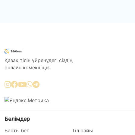
Қазақ тілін үйренудегі сіздің
онлайн көмекшіңіз
Бөлімдер
Басты бет
Тіл райы