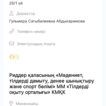
26/1 үй
Директор
Гульмира Сатыбалиевна Абдыкаримова
Телефон нөмірі
Электрондық пошта
Риддер қаласының «Мәдениет,
тілдерді дамыту, денее шынықтыру
және спорт бөлімі» ММ «Тілдерді
оқыту орталығы» КМҚК
Мекенжайы