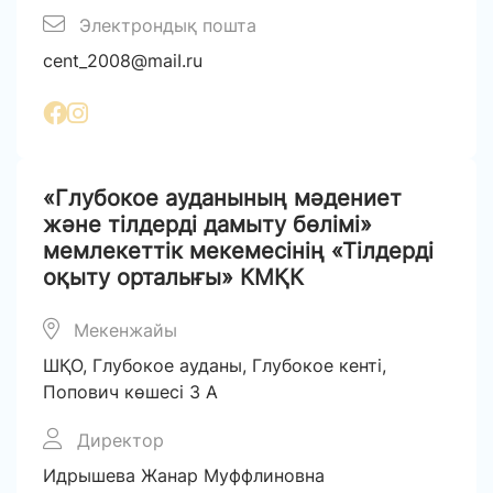
Электрондық пошта
cent_2008@maiI.ru
«Глубокое ауданының мәдениет
және тілдерді дамыту бөлімі»
мемлекеттік мекемесінің «Тілдерді
оқыту орталығы» КМҚК
Мекенжайы
ШҚО, Глубокое ауданы, Глубокое кенті,
Попович көшесі 3 А
Директор
Идрышева Жанар Муффлиновна