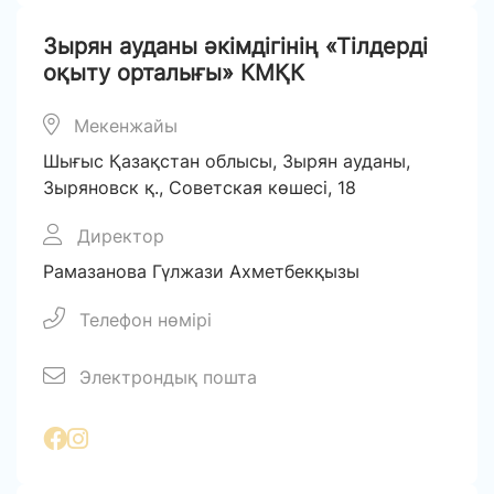
Зырян ауданы әкімдігінің «Тілдерді
оқыту орталығы» КМҚК
Мекенжайы
Шығыс Қазақстан облысы, Зырян ауданы,
Зыряновск қ., Советская көшесі, 18
Директор
Рамазанова Гүлжази Ахметбекқызы
Телефон нөмірі
Электрондық пошта