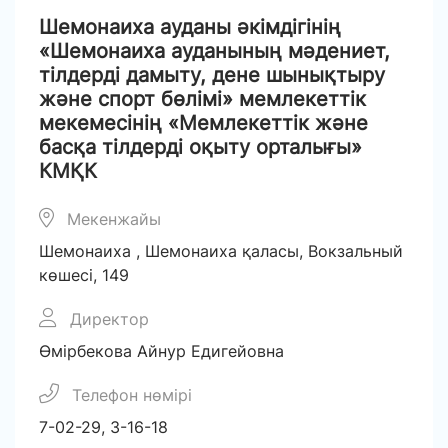
Шемонаиха ауданы әкімдігінің
«Шемонаиха ауданының мәдениет,
тілдерді дамыту, дене шынықтыру
және спорт бөлімі» мемлекеттік
мекемесінің «Мемлекеттік және
басқа тілдерді оқыту орталығы»
КМҚК
Мекенжайы
Шемонаиха , Шемонаиха қаласы, Вокзальный
көшесі, 149
Директор
Өмірбекова Айнур Едигейовна
Телефон нөмірі
7-02-29, 3-16-18