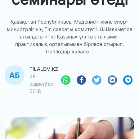
Қазақстан Республикасы Мәдениет және спорт
министрлігінің Тіл саясаты комитеті Ш.Шаяхметов
атындағы «Тіл-Қазына» ұлттық ғылыми-
практикалық орталығымен бірлесе отырып,
Павлодар қаласы...
TILALEM.KZ
28
қыркүйек,
2018