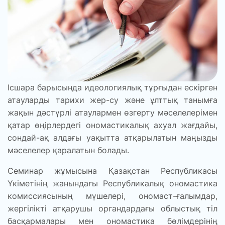
Ісшара барысында идеологиялық тұрғыдан ескірген
атауларды тарихи жер-су және ұлттық танымға
жақын дәстүрлі атаулармен өзгерту мәселелерімен
қатар өңірлердегі ономастикалық ахуал жағдайы,
сондай-ақ алдағы уақытта атқарылатын маңызды
мәселелер қаралатын болады.
Семинар жұмысына Қазақстан Республикасы
Үкіметінің жанындағы Республикалық ономастика
комиссиясының мүшелері, ономаст-ғалымдар,
жергілікті атқарушы органдардағы облыстық тіл
басқармалары мен ономастика бөлімдерінің