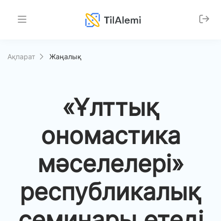
Ақпарат
Жаңалық
«Ұлттық
ономастика
мәселелері»
республикалық
семинары өтеді