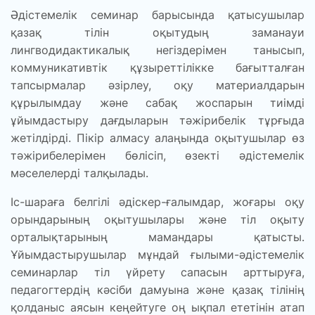
Әдістемелік семинар барысында қатысушылар
қазақ тілін оқытудың заманауи
лингводидактикалық негіздерімен танысып,
коммуникативтік құзыреттілікке бағытталған
тапсырмалар әзірлеу, оқу материалдарын
құрылымдау және сабақ жоспарын тиімді
ұйымдастыру дағдыларын тәжірибелік тұрғыда
жетілдірді. Пікір алмасу алаңында оқытушылар өз
тәжірибелерімен бөлісіп, өзекті әдістемелік
мәселелерді талқылады.
Іс-шараға белгілі әдіскер-ғалымдар, жоғары оқу
орындарының оқытушылары және тіл оқыту
орталықтарының мамандары қатысты.
Ұйымдастырушылар мұндай ғылыми-әдістемелік
семинарлар тіл үйрету сапасын арттыруға,
педагогтердің кәсіби дамуына және қазақ тілінің
қолданыс аясын кеңейтуге оң ықпал ететінін атап