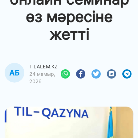
өз мәресіне
жетті
TILALEM.KZ
24 мамыр,
2026