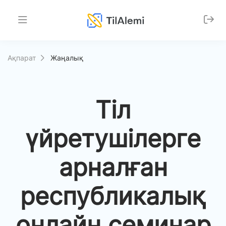
Ақпарат
Жаңалық
Тіл
үйретушілерге
арналған
республикалық
онлайн семинар