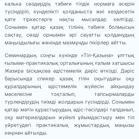
калька сөздердің табиғи тілдік нормаға әсерін
түсіндіріп, күнделікті қолданыста жиі кездесетін
қате тіркестерге нақты мысалдар келтірді.
Сонымен қатар қазақ тілінің табиғи болмысын
сақтау, сөзді орнымен әрі сауатты қолданудың
маңыздылығы жөнінде мазмұнды пікірлер айтты.
Семинардың соңғы күнінде «Тіл-Қазына» ұлттық
ғылыми-практикалық орталығының ғалым хатшысы
Жазира Ысқақова әдістемелік дәріс өткізді. Дәріс
барысында спикер қазақ тілін оқытудағы оқу
құралдарының әдістемелік жүйесін айқындау
мәселесіне тоқталып, тапсырмаларды
түрлендірудің тиімді жолдарын түсіндірді. Сонымен
қатар мәтін құрастырудың әдіс-тәсілдері талданып,
оқу материалдарын жүйелі ұйымдастыру мен тіл
үйретудегі практикалық жұмыстардың маңызы
кеңінен айтылды.