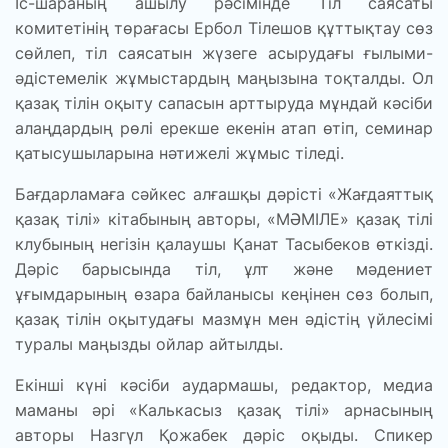
Іс-шараның ашылу рәсімінде Тіл саясаты
комитетінің төрағасы Ербол Тілешов құттықтау сөз
сөйлеп, тіл саясатын жүзеге асырудағы ғылыми-
әдістемелік жұмыстардың маңызына тоқталды. Ол
қазақ тілін оқыту сапасын арттыруда мұндай кәсіби
алаңдардың рөлі ерекше екенін атап өтіп, семинар
қатысушыларына нәтижелі жұмыс тіледі.
Бағдарламаға сәйкес алғашқы дәрісті «Жағдаяттық
қазақ тілі» кітабының авторы, «МӘМІЛЕ» қазақ тілі
клубының негізін қалаушы Қанат Тасыбеков өткізді.
Дәріс барысында тіл, ұлт және мәдениет
ұғымдарының өзара байланысы кеңінен сөз болып,
қазақ тілін оқытудағы мазмұн мен әдістің үйлесімі
туралы маңызды ойлар айтылды.
Екінші күні кәсіби аудармашы, редактор, медиа
маманы әрі «Калькасыз қазақ тілі» арнасының
авторы Назгүл Қожабек дәріс оқыды. Спикер