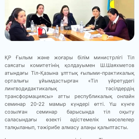
ҚР Ғылым және жоғары білім министрлігі Тіл
саясаты комитетінің қолдауымен Ш.Шаяхметов
атындағы Тіл-Қазына ұлттық ғылыми-практикалық
орталығы ұйымдастырған «Тіл үйретудегі
лингводидактикалық тәсілдердің
трансформациясы» атты республикалық онлайн
семинар 20-22 мамыр күндері өтті. Үш күнге
созылған семинар барысында тіл оқыту
саласындағы өзекті әдістемелік мәселелер
талқыланып, тәжірибе алмасу алаңы қалыптасты.