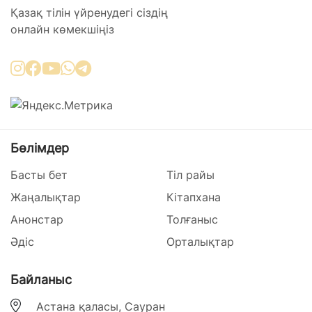
Қазақ тілін үйренудегі сіздің
онлайн көмекшіңіз
Бөлімдер
Басты бет
Тіл райы
Жаңалықтар
Кітапхана
Анонстар
Толғаныс
Әдіс
Орталықтар
Байланыс
Астана қаласы, Сауран