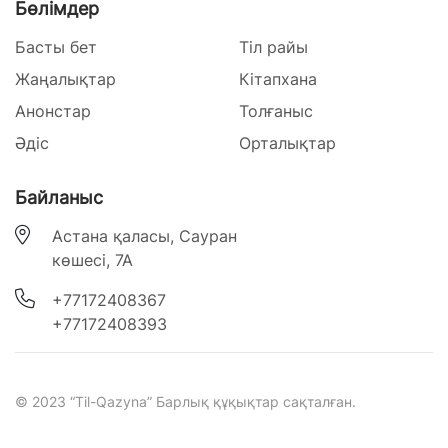
Бөлімдер
Басты бет
Тіл райы
Жаңалықтар
Кітапхана
Анонстар
Толғаныс
Әдіс
Орталықтар
Байланыс
Астана қаласы, Сауран
көшесі, 7А
‎+77172408367
‎+77172408393
© 2023 “Til-Qazyna” Барлық құқықтар сақталған.