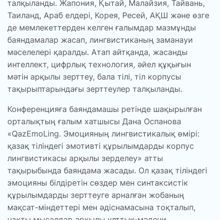
талқыланды. Жапония, Қытай, Малайзия, Тайвань,
Таиланд, Араб елдері, Корея, Ресей, АҚШ және өзге
де мемлекеттерден келген ғалымдар мазмұнды
баяндамалар жасап, лингвистиканың заманауи
мәселелері қаралды. Атап айтқанда, жасанды
интеллект, цифрлық технология, әйел құқығын
мәтін арқылы зерттеу, бала тілі, тіл корпусы
тақырыптарындағы зерттеулер талқыланды.
Конференцияға баяндамашы ретінде шақырылған
орталықтың ғалым хатшысы Дана Оспанова
«QazEmoLing. Эмоцияның лингвистикалық өмірі:
қазақ тіліндегі эмотивті құрылымдарды корпус
лингвистикасы арқылы зерделеу» атты
тақырыбында баяндама жасады. Ол қазақ тіліндегі
эмоцияны білдіретін сөздер мен синтаксистік
құрылымдарды зерттеуге арналған жобаның
мақсат-міндеттері мен әдіснамасына тоқталып,
нақты мысалдар арқылы ұлттық-мәдени