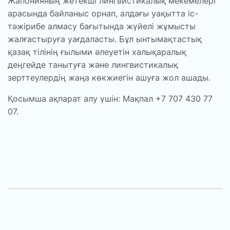
Жапонияның жетекші лингвистикалық мекемелері
арасында байланыс орнап, алдағы уақытта іс-
тәжірибе алмасу бағытында жүйелі жұмысты
жалғастыруға уағдаласты. Бұл ынтымақтастық
қазақ тілінің ғылыми әлеуетін халықаралық
деңгейде танытуға және лингвистикалық
зерттеулердің жаңа көкжиегін ашуға жол ашады.
Қосымша ақпарат алу үшін: Мақпал +7 707 430 77
07.