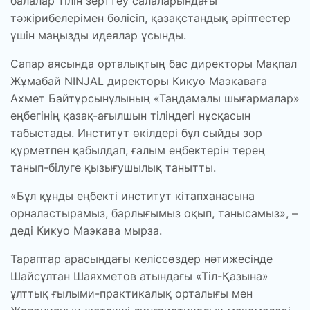
балалар тілін зерттеу салаларындағы
тәжірибелерімен бөлісіп, қазақстандық әріптестер
үшін маңызды идеялар ұсынды.
Сапар аясында орталықтың бас директоры Мақпал
Жұмабай NINJAL директоры Кикуо Маэкаваға
Ахмет Байтұрсынұлының «Таңдамалы шығармалар»
еңбегінің қазақ-ағылшын тіліндегі нұсқасын
табыстады. Институт өкілдері бұл сыйды зор
құрметпен қабылдап, ғалым еңбектерін терең
танып-білуге қызығушылық танытты.
«Бұл құнды еңбекті институт кітапханасына
орналастырамыз, барлығымыз оқып, танысамыз»,
–
деді Кикуо Маэкава мырза.
Тараптар арасындағы келіссөздер нәтижесінде
Шайсұлтан Шаяхметов атындағы «Тіл-Қазына»
ұлттық ғылыми-практикалық орталығы мен