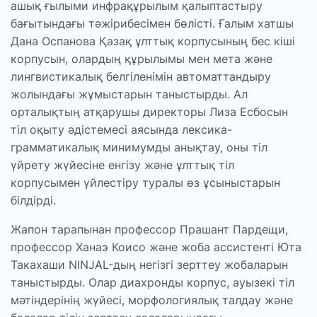
ашық ғылыми инфрақұрылым қалыптастыру
бағытындағы тәжірибесімен бөлісті. Ғалым хатшы
Дана Оспанова Қазақ ұлттық корпусының бес кіші
корпусын, олардың құрылымы мен мета және
лингвистикалық белгіленімін автоматтандыру
жолындағы жұмыстарын таныстырды. Ал
орталықтың атқарушы директоры Лиза Есбосын
тіл оқыту әдістемесі аясында лексика-
грамматикалық минимумды анықтау, оны тіл
үйрету жүйесіне енгізу және ұлттық тіл
корпусымен үйлестіру туралы өз ұсыныстарын
білдірді.
Жапон тарапынан профессор Прашант Пардещи,
профессор Ханаэ Коисо және жоба ассистенті Юта
Такахаши NINJAL-дың негізгі зерттеу жобаларын
таныстырды. Олар диахронды корпус, ауызекі тіл
мәтіндерінің жүйесі, морфологиялық талдау және