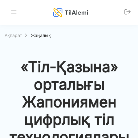
Ақпарат
Жаңалық
«Тіл-Қазына»
орталығы
Жапониямен
цифрлық тіл
технологиялары