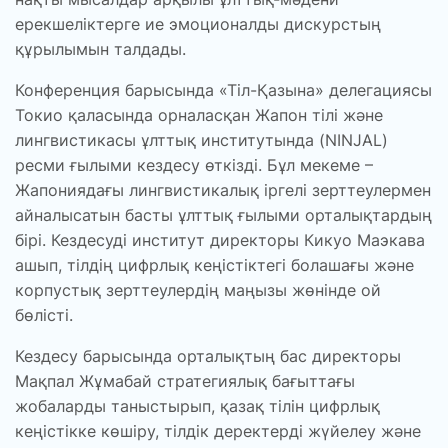
ерекшеліктерге ие эмоционалды дискурстың
құрылымын талдады.
Конференция барысында «Тіл-Қазына» делегациясы
Токио қаласында орналасқан Жапон тілі және
лингвистикасы ұлттық институтында (NINJAL)
ресми ғылыми кездесу өткізді. Бұл мекеме –
Жапониядағы лингвистикалық іргелі зерттеулермен
айналысатын басты ұлттық ғылыми орталықтардың
бірі. Кездесуді институт директоры Кикуо Маэкава
ашып, тілдің цифрлық кеңістіктегі болашағы және
корпустық зерттеулердің маңызы жөнінде ой
бөлісті.
Кездесу барысында орталықтың бас директоры
Мақпал Жұмабай стратегиялық бағыттағы
жобаларды таныстырып, қазақ тілін цифрлық
кеңістікке көшіру, тілдік деректерді жүйелеу және