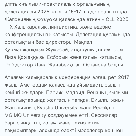
ұлттық ғылыми-практикалық орталығының
делегациясы 2025 жылғы 15–17 шілде аралығында
Жапонияның Фукуока қаласында өткен «ICLL 2025
– ІХ Халықаралық лингвистика және әдебиет
конференциясына» қатысты. Делегация құрамында
орталықтың бас директоры Мақпал
Құрманжанқызы Жұмабай, атқарушы директоры
Лиза Қожаққызы Есбосын және ғалым хатшысы,
PhD доктор Дана Жаңабекқызы Оспанова болды.
Аталған халықаралық конференция алғаш рет 2017
жылы Амстердам қаласында ұйымдастырылып,
кейінгі жылдары Париж, Мадрид, Венаның ғылыми
орталықтарында жалғасын тапқан. Биылғы жиын
Жапонияның Kyushu University және Ресейдің
MGIMO University қолдауымен өтті. Сессиялар
барысында тіл, қоғам және технология
тақырыптары аясында өзекті мәселелер кеңінен