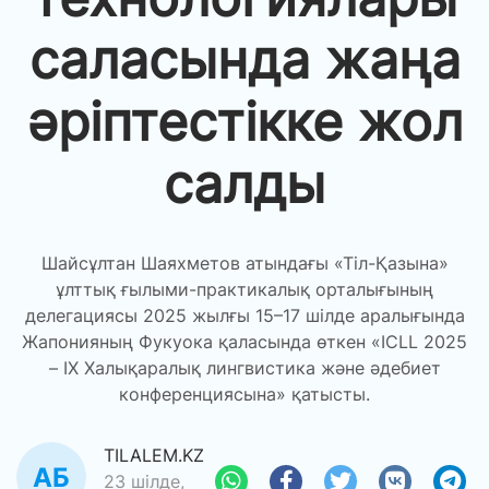
саласында жаңа
әріптестікке жол
салды
Шайсұлтан Шаяхметов атындағы «Тіл-Қазына»
ұлттық ғылыми-практикалық орталығының
делегациясы 2025 жылғы 15–17 шілде аралығында
Жапонияның Фукуока қаласында өткен «ICLL 2025
– ІХ Халықаралық лингвистика және әдебиет
конференциясына» қатысты.
TILALEM.KZ
23 шілде,