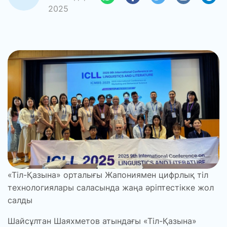
2025
«Тіл-Қазына» орталығы Жапониямен цифрлық тіл
технологиялары саласында жаңа әріптестікке жол
салды
Шайсұлтан Шаяхметов атындағы «Тіл-Қазына»