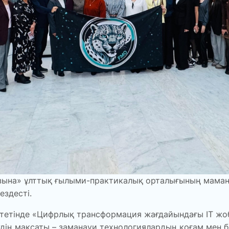
зына» ұлттық ғылыми-практикалық орталығының маман
ездесті.
ьтетінде «Цифрлық трансформация жағдайындағы IT ж
ң мақсаты – заманауи технологиялардың қоғам мен бі