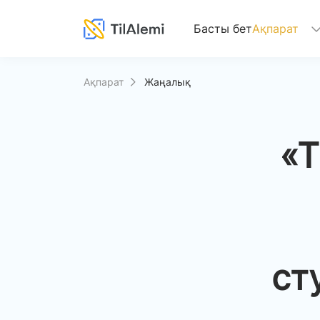
(current)
Басты бет
Ақпарат
Ақпарат
Жаңалық
«Т
ст