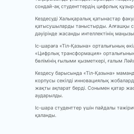
сондай-ақ студенттердің цифрлық құзыре
Кездесуді Халықаралық қатынастар факул
қатысушыларды таныстырды. Алғашқы сөз 
дәуірінде жасанды интеллектінің маңызы
Іс-шараға «Тіл-Қазына» орталығының ө
«Цифрлық трансформация» орталығының 
бөлімінің ғылыми қызметкері, ғалым Ләй
Кездесу барысында «Тіл-Қазына» маманда
корпусы секілді инновациялық жобалард
жақты ақпарат берді. Сонымен қатар жас
аударылды.
Іс-шара студенттер үшін пайдалы тәжір
қаланды.