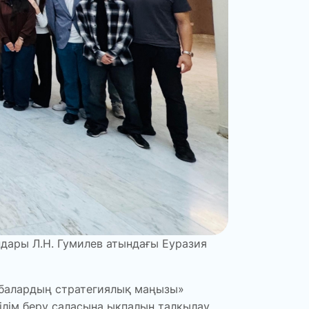
дары Л.Н. Гумилев атындағы Еуразия
обалардың стратегиялық маңызы»
лім беру саласына ықпалын талқылау,