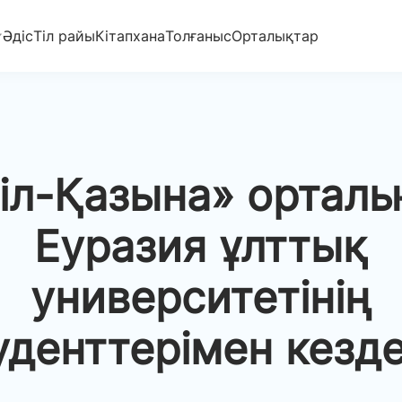
Әдіс
Тіл райы
Кітапхана
Толғаныс
Орталықтар
іл-Қазына» ортал
Еуразия ұлттық
университетінің
уденттерімен кезде