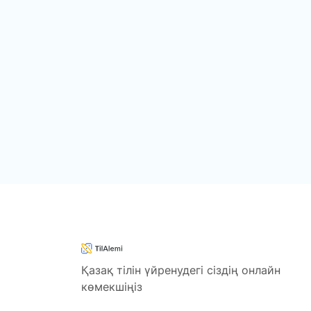
Қазақ тілін үйренудегі сіздің онлайн
көмекшіңіз