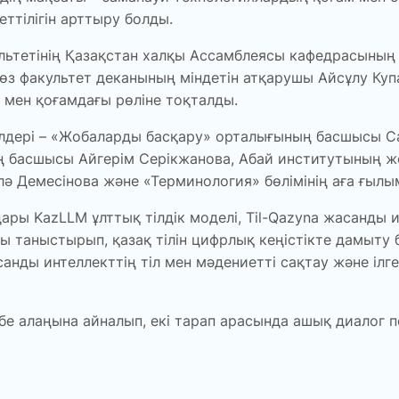
ттілігін арттыру болды.
ьтетінің Қазақстан халқы Ассамблеясы кафедрасының д
факультет деканының міндетін атқарушы Айсұлу Купаев
 мен қоғамдағы рөліне тоқталды.
кілдері – «Жобаларды басқару» орталығының басшысы 
басшысы Айгерім Серікжанова, Абай институтының жет
лә Демесінова және «Терминология» бөлімінің аға ғыл
ры KazLLM ұлттық тілдік моделі, Til-Qazyna жасанды ин
ы таныстырып, қазақ тілін цифрлық кеңістікте дамыт
анды интеллекттің тіл мен мәдениетті сақтау және ілге
ибе алаңына айналып, екі тарап арасында ашық диалог 