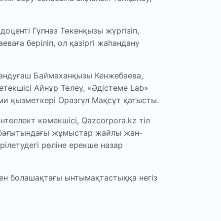
оценті Гүлназ Төкенқызы жүргізіп,
аға беріліп, ол қазіргі жаһандану
Сандуғаш Баймаханқызы Кенжебаева,
екшісі Айнұр Төлеу, «Әдістеме Lab»
ыми қызметкері Оразгүл Мақсұт қатысты.
теллект көмекшісі, Qazcorpora.kz тіл
у бағытындағы жұмыстар жайлы жан-
рілетудегі рөліне ерекше назар
пен болашақтағы ынтымақтастыққа негіз