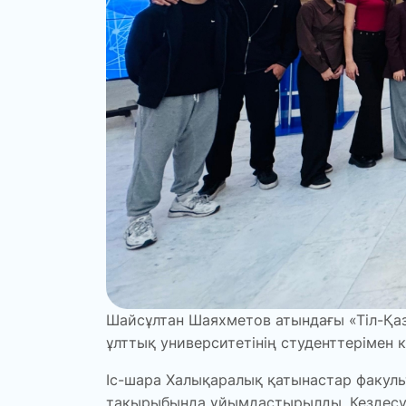
Шайсұлтан Шаяхметов атындағы «Тіл-Қа
ұлттық университетінің студенттерімен к
Іс-шара Халықаралық қатынастар факул
тақырыбында ұйымдастырылды. Кездесуді