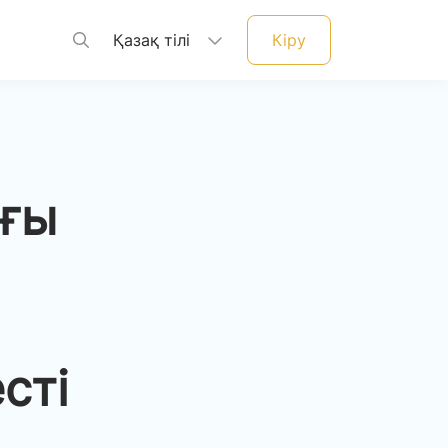
Қазақ тілі
Кіру
ығы
сті