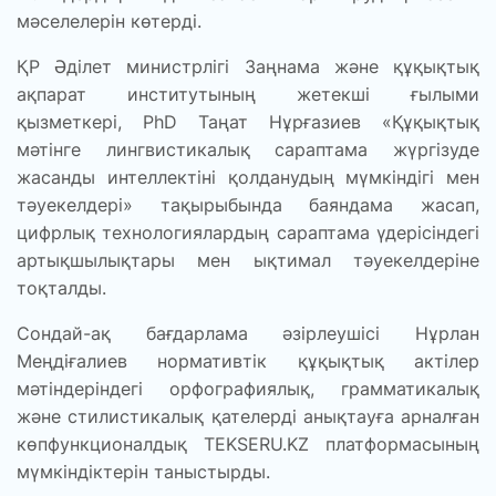
мәселелерін көтерді.
ҚР Әділет министрлігі Заңнама және құқықтық
ақпарат институтының жетекші ғылыми
қызметкері, PhD Таңат Нұрғазиев «Құқықтық
мәтінге лингвистикалық сараптама жүргізуде
жасанды интеллектіні қолданудың мүмкіндігі мен
тәуекелдері» тақырыбында баяндама жасап,
цифрлық технологиялардың сараптама үдерісіндегі
артықшылықтары мен ықтимал тәуекелдеріне
тоқталды.
Сондай-ақ бағдарлама әзірлеушісі Нұрлан
Меңдіғалиев нормативтік құқықтық актілер
мәтіндеріндегі орфографиялық, грамматикалық
және стилистикалық қателерді анықтауға арналған
көпфункционалдық TEKSERU.KZ платформасының
мүмкіндіктерін таныстырды.