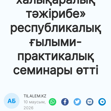
тәжірибе»
республикалық
ғылыми-
практикалық
семинары өтті
TILALEM.KZ
10 маусым,
2026