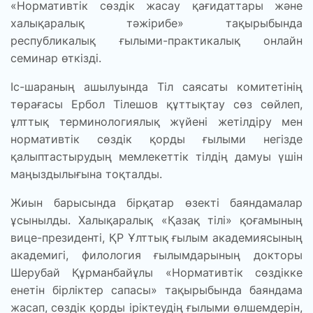
«Нормативтік сөздік жасау қағидаттары және
халықаралық тәжірибе» тақырыбында
республикалық ғылыми-практикалық онлайн
семинар өткізді.
Іс-шараның ашылуында Тіл саясаты комитетінің
төрағасы Ербол Тілешов құттықтау сөз сөйлеп,
ұлттық терминологиялық жүйені жетілдіру мен
нормативтік сөздік қорды ғылыми негізде
қалыптастырудың мемлекеттік тілдің дамуы үшін
маңыздылығына тоқталды.
Жиын барысында бірқатар өзекті баяндамалар
ұсынылды. Халықаралық «Қазақ тілі» қоғамының
вице-президенті, ҚР Ұлттық ғылым академиясының
академигі, филология ғылымдарының докторы
Шерубай Құрманбайұлы «Нормативтік сөздікке
енетін бірліктер сапасы» тақырыбында баяндама
жасап, сөздік қорды іріктеудің ғылыми өлшемдерін,