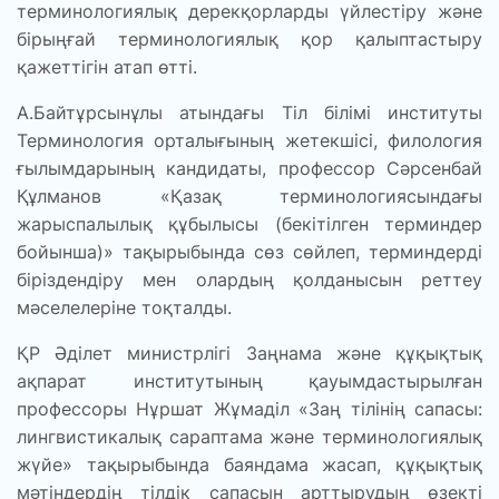
терминологиялық дерекқорларды үйлестіру және
бірыңғай терминологиялық қор қалыптастыру
қажеттігін атап өтті.
А.Байтұрсынұлы атындағы Тіл білімі институты
Терминология орталығының жетекшісі, филология
ғылымдарының кандидаты, профессор Сәрсенбай
Құлманов «Қазақ терминологиясындағы
жарыспалылық құбылысы (бекітілген терминдер
бойынша)» тақырыбында сөз сөйлеп, терминдерді
біріздендіру мен олардың қолданысын реттеу
мәселелеріне тоқталды.
ҚР Әділет министрлігі Заңнама және құқықтық
ақпарат институтының қауымдастырылған
профессоры Нұршат Жұмаділ «Заң тілінің сапасы:
лингвистикалық сараптама және терминологиялық
жүйе» тақырыбында баяндама жасап, құқықтық
мәтіндердің тілдік сапасын арттырудың өзекті