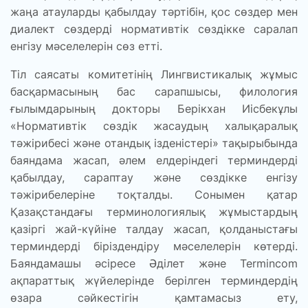
жаңа атауларды қабылдау тәртібін, қос сөздер мен
диалект сөздерді нормативтік сөздікке саралап
енгізу мәселелерін сөз етті.
Тіл саясаты комитетінің Лингвистикалық жұмыс
басқармасының бас сарапшысы, филология
ғылымдарының докторы Берікхан Иісбекұлы
«Нормативтік сөздік жасаудың халықаралық
тәжірибесі және отандық ізденістері» тақырыбында
баяндама жасап, әлем елдеріндегі терминдерді
қабылдау, сараптау және сөздікке енгізу
тәжірибелеріне тоқталды. Сонымен қатар
Қазақстандағы терминологиялық жұмыстардың
қазіргі жай-күйіне талдау жасап, қолданыстағы
терминдерді біріздендіру мәселелерін көтерді.
Баяндамашы әсіресе Әділет және Termincom
ақпараттық жүйелерінде берілген терминдердің
өзара сәйкестігін қамтамасыз ету,