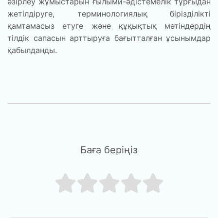
әзірлеу жұмыстарын ғылыми-әдістемелік тұрғыдан
жетілдіруге, терминологиялық бірізділікті
қамтамасыз етуге және құқықтық мәтіндердің
тілдік сапасын арттыруға бағытталған ұсынымдар
қабылданды.
Баға беріңіз