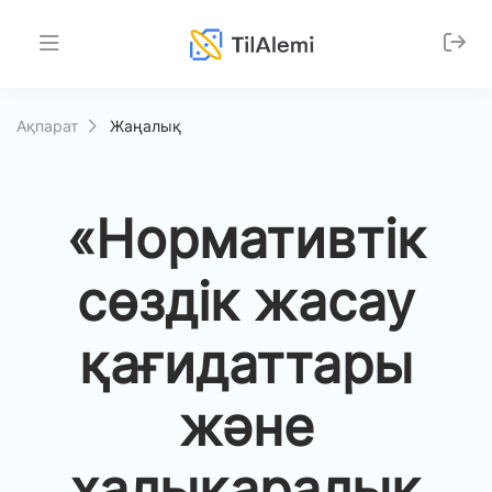
Ақпарат
Жаңалық
«Нормативтік
сөздік жасау
қағидаттары
және
халықаралық