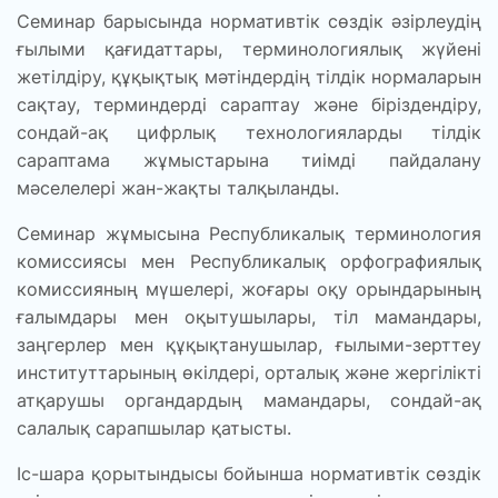
Семинар барысында нормативтік сөздік әзірлеудің
ғылыми қағидаттары, терминологиялық жүйені
жетілдіру, құқықтық мәтіндердің тілдік нормаларын
сақтау, терминдерді сараптау және біріздендіру,
сондай-ақ цифрлық технологияларды тілдік
сараптама жұмыстарына тиімді пайдалану
мәселелері жан-жақты талқыланды.
Семинар жұмысына Республикалық терминология
комиссиясы мен Республикалық орфографиялық
комиссияның мүшелері, жоғары оқу орындарының
ғалымдары мен оқытушылары, тіл мамандары,
заңгерлер мен құқықтанушылар, ғылыми-зерттеу
институттарының өкілдері, орталық және жергілікті
атқарушы органдардың мамандары, сондай-ақ
салалық сарапшылар қатысты.
Іс-шара қорытындысы бойынша нормативтік сөздік