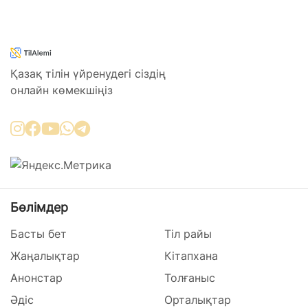
Қазақ тілін үйренудегі сіздің
онлайн көмекшіңіз
Бөлімдер
Басты бет
Тіл райы
Жаңалықтар
Кітапхана
Анонстар
Толғаныс
Әдіс
Орталықтар