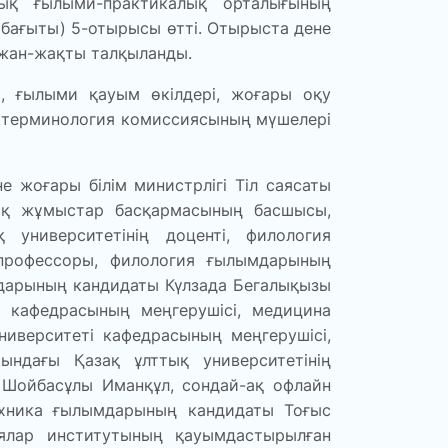
ық ғылыми-практикалық орталығының
ағыты) 5-отырысы өтті. Отырыста дене
 жан-жақты талқыланды.
, ғылыми қауым өкілдері, жоғары оқу
 терминология комиссиясының мүшелері
жоғары білім министрлігі Тіл саясаты
лық жұмыстар басқармасының басшысы,
университетінің доценті, филология
профессоры, филология ғылымдарының
мдарының кандидаты Күлзада Бегалықызы
я кафедрасының меңгерушісі, медицина
иверситеті кафедрасының меңгерушісі,
ндағы Қазақ ұлттық университетінің
 Шойбасұлы Иманқұл, сондай-ақ офлайн
ехника ғылымдарының кандидаты Тоғыс
ялар институтының қауымдастырылған