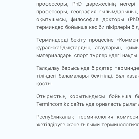
профессоры, PhD дәрежесінің иегері
профессоры, география ғылымдарының
оқытушысы, философия докторы (PhD
терминдер бойынша кәсіби пікірлерін білд
Терминдерді бекіту процесіне «Коммен
құрал-жабдықтардың атауларын, қимыл
материалдары спорт түрлеріндегі нақты 
Талқылау барысында бірқатар терминде
тіліндегі баламалары бекітілді. Бұл қа
қосты.
Отырыстың қорытындысы бойынша бек
Termincom.kz сайтында орналастырылат
Республикалық терминология комисс
жетілдіруге және ғылыми терминологиял