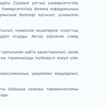
дағы Еуразия ұлттық университетінің
Университетінің Физика кафедрасының
мысына белсенді қатысып, ұсынылған
қатысып, комиссия мүшелеріне спорттық
ндіріп отырды. Автор әзірлеген слайд
 тұрғысынан қайта қарастырылып, қазақ
лттық терминқорды жүйелеуге елеулі үлес
омиссиясының шешімімен мақұлданып,
ыты бойынша салалық терминологияны
олды.