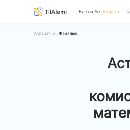
(current)
Басты бет
Ақпарат
Ақпарат
Жаңалық
Ас
коми
мате