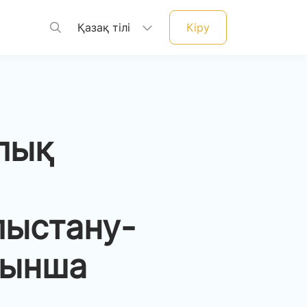
Қазақ тілі
Кіру
лық
ыстану-
йынша