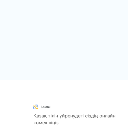
Қазақ тілін үйренудегі сіздің онлайн
көмекшіңіз