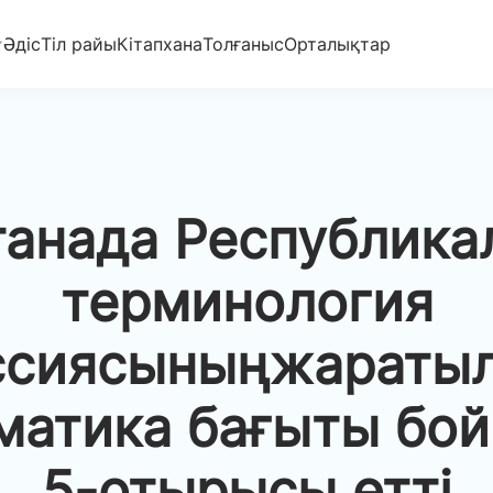
Әдіс
Тіл райы
Кітапхана
Толғаныс
Орталықтар
танада Республика
терминология
ссиясыныңжаратыл
матика бағыты бо
5-отырысы өтті