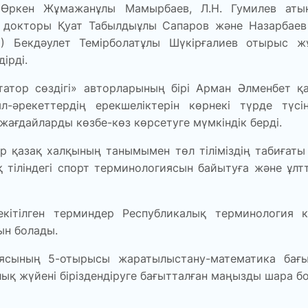
 Өркен Жұмажанұлы Мамырбаев, Л.Н. Гумилев атын
 докторы Қуат Табылдыұлы Сапаров және Назарбаев 
) Бекдәулет Темірболатұлы Шүкірғалиев отырыс жұ
ірді.
татор сөздігі» авторларының бірі Арман Әлменбет 
-әрекеттердің ерекшеліктерін көрнекі түрде түсі
жағдайларды көзбе-көз көрсетуге мүмкіндік берді.
р қазақ халқының танымымен төл тіліміздің табиғаты
зақ тіліндегі спорт терминологиясын байытуға және ұ
ітілген терминдер Республикалық терминология к
ын болады.
иясының 5-отырысы жаратылыстану-математика бағ
ық жүйені біріздендіруге бағытталған маңызды шара б