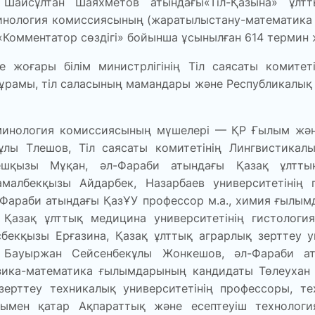
Шайсұлтан Шаяхметов атындағы«Тіл-Қазына» ұлтт
нология комиссиясының (жаратылыстану-математика б
 «Комментатор сөздігі» бойынша ұсынылған 614 термин
оғары білім министрлігінің Тіл саясаты комитеті
рамы, тіл саласының мамандары және Республикалық
нология комиссиясының мүшелері — ҚР Ғылым және 
кұлы Тлешов, Тіл саясаты комитетінің Лингвистика
қызы Мұқан, әл-Фараби атындағы Қазақ ұлттық 
албекқызы Айдарбек, Назарбаев университетінің 
Фараби атындағы ҚазҰУ профессор м.а., химия ғылы
Қазақ ұлттық медицина университетінің гистологи
екқызы Ерғазина, Қазақ ұлттық аграрлық зерттеу ун
Бауыржан Сейсенбекұлы Жонкешов, әл-Фараби аты
зика-математика ғылымдарының кандидаты Төлеухан
зерттеу техникалық университетінің профессоры, т
ымен қатар Ақпараттық және есептеуіш технологи