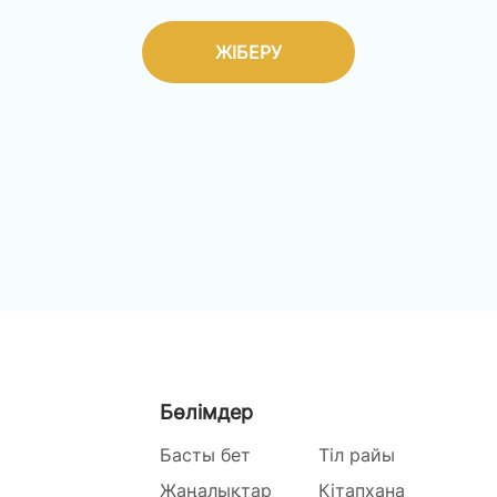
ЖІБЕРУ
Бөлімдер
Басты бет
Тіл райы
Жаңалықтар
Кітапхана