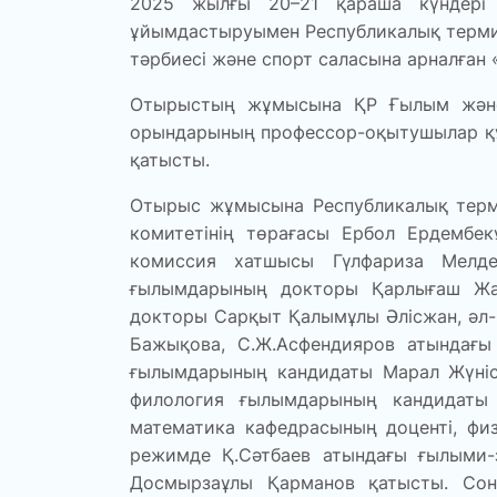
2025 жылғы 20–21 қараша күндері 
ұйымдастыруымен Республикалық терми
тәрбиесі және спорт саласына арналған
Отырыстың жұмысына ҚР Ғылым және ж
орындарының профессор-оқытушылар құ
қатысты.
Отырыс жұмысына Республикалық терми
комитетінің төрағасы Ербол Ердембе
комиссия хатшысы Гүлфариза Мелдеш
ғылымдарының докторы Қарлығаш Жам
докторы Сарқыт Қалымұлы Әлісжан, әл-
Бажықова, С.Ж.Асфендияров атындағы 
ғылымдарының кандидаты Марал Жүнісб
филология ғылымдарының кандидаты 
математика кафедрасының доценті, фи
режимде Қ.Сәтбаев атындағы ғылыми-
Досмырзаұлы Қарманов қатысты. Сон