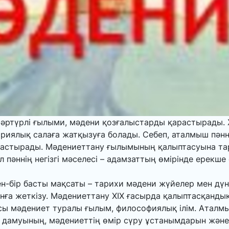
 әртүрлі ғылыми, мәдени қозғалыстарды қарас­тырады.
риялық салаға жатқызуға болады. Себеп, аталмыш пәнн
астырады. Мәдениеттану ғылымының қалыптасуына ­тар
л пәннің негізгі мәселесі – адамзаттың өмірінде ерекше
-бір басты мақсаты – тарихи мәдени жүйелер мен дүн
 жеткізу. Мәде­ниеттану XIX ғасырда қалыптасқандық
 мәдениет туралы ғылым, фило­софиялық ілім. Аталмы
 дамуының, мәдениеттің өмір сүру ұстанымдарын және о