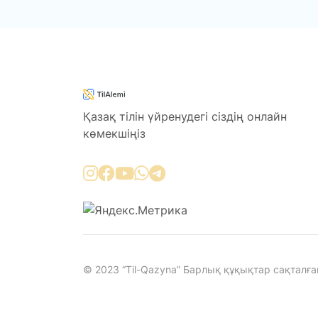
Қазақ тілін үйренудегі сіздің онлайн
көмекшіңіз
© 2023 “Til-Qazyna” Барлық құқықтар сақталға