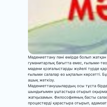
Мәдениеттану пәні өмірде болып жатқан
гуманитарлық бағытта емес, ғылыми-тео
мәдени қозғалыстарды жүйелі түрде қар
ғылыми ­салалар өз ықпалын көрсетті. Бұ
ашық жеткізу.
Мәдениеттанушылардың осы тұста бірден
шындығымен ұштастыра отырып оқырманға
жатқызамын. Философияның басты саласы
процестерді қарастыра отырып, адамзат