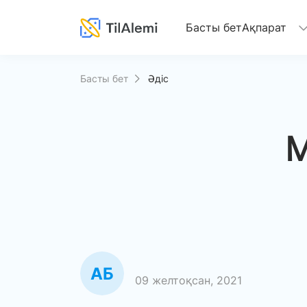
(current)
Басты бет
Ақпарат
Басты бет
Әдіс
М
09 желтоқсан, 2021