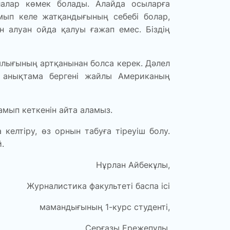
лалар көмек болады. Алайда осыларға
амып келе жатқандығының себебі болар,
 алуан ойда қалуы ғажап емес. Біздің
ылығының артқанынан болса керек. Дәлел
7 анықтама бергені жайлы Американың
амып кеткенін айта аламыз.
 келтіру, өз орнын табуға тіреуіш болу.
.
Нұрлан Айбекұлы,
Журналистика факультеті баспа ісі
мамандығының 1-курс студенті,
Серғазы Ережепұлы,