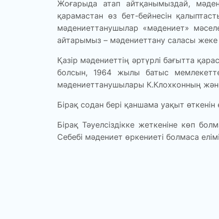
Жоғарыда атап айтқанымыздай, мәден
қарамастан өз бет-бейнесін қалыптаст
мәдениеттанушылар «мәдениет» мәселе
айтарымыз – мәдениеттану саласы жеке с
Қазір мәдениеттің әртүрлі бағытта қар
болсын, 1964 жылы батыс мемлекетте
мәдениеттанушылары К.Клохконның және 
Бірақ содан бері қаншама уақыт өткенін
Бірақ Тәуелсіздікке жеткеніне көп болм
Себебі мәдениет өркениеті болмаса елімі