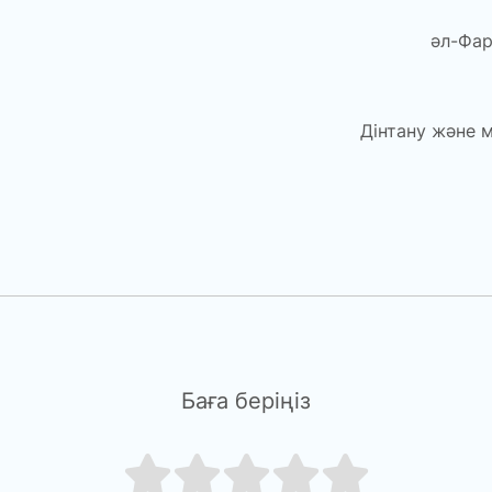
әл-Фар
Дінтану және 
Баға беріңіз