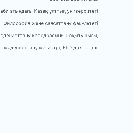
аби атындағы Қазақ ұлттық университеті
Философия және саясаттану факультеті
мәдениеттану кафедрасының оқытушысы,
мәдениеттану магистрі, PhD докторант