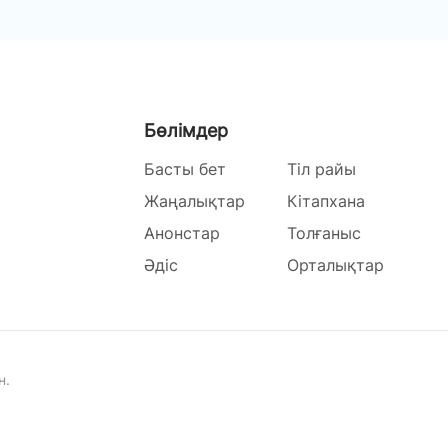
Бөлімдер
Басты бет
Тіл райы
Жаңалықтар
Кітапхана
Анонстар
Толғаныс
Әдіс
Орталықтар
н.