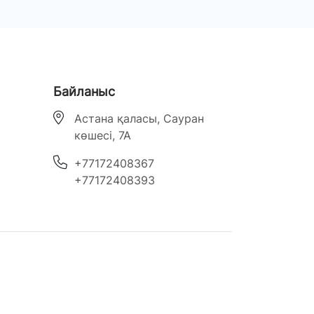
Байланыс
Астана қаласы, Сауран
көшесі, 7А
‎+77172408367
‎+77172408393