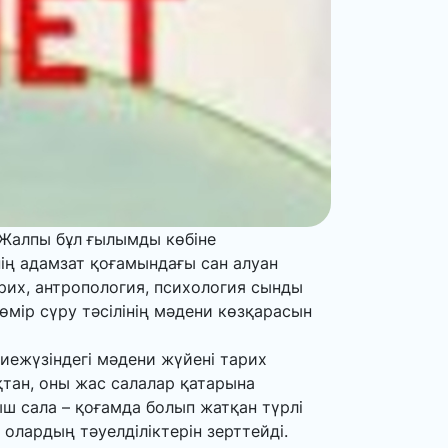
 Жалпы бұл ғылымды көбіне
ің адамзат қоғамындағы сан алуан
их, антропология, психология сынды
 өмір сүру тәсілінің мәдени көзқарасын
иежүзіндегі мәдени жүйені тарих
тан, оны жас салалар қатарына
ш сала – қоғамда болып жатқан түрлі
лардың тәуелділіктерін зерттейді.