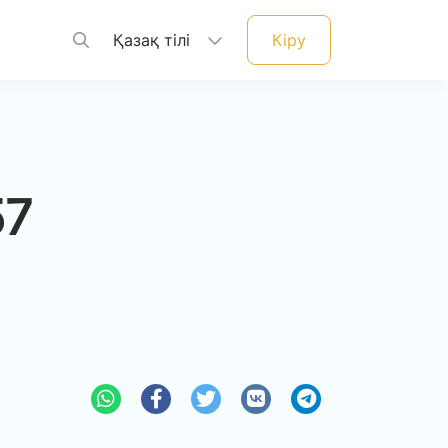
Қазақ тілі
Кіру
57