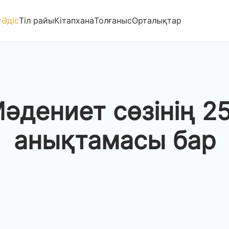
Әдіс
Тіл райы
Кітапхана
Толғаныс
Орталықтар
әдениет сөзінің 2
анықтамасы бар