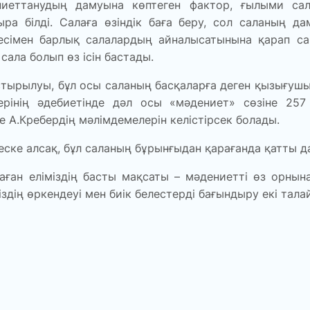
иет­танудың дамуына көптеген фактор, ғылыми са
ыра білді. Салаға өзіндік баға беру, сол саланың д
сімен барлық салалардың айналысатынына қарап сан
ала болып өз ісін бастады.
ас­тырылуы, бұл осы саланың басқаларға деген қызығуш
рінің әдебиетінде дәл осы «мәдениет» сөзіне 25
А.Кребердің мәлімдемелерін келістірсек болады.
 еске алсақ, бұл саланың бұрынғыдан қарағанда қатты д
аған еліміздің басты мақсаты – мәдениетті өз орнына
здің өркендеуі мен биік белестерді бағындыру екі талай