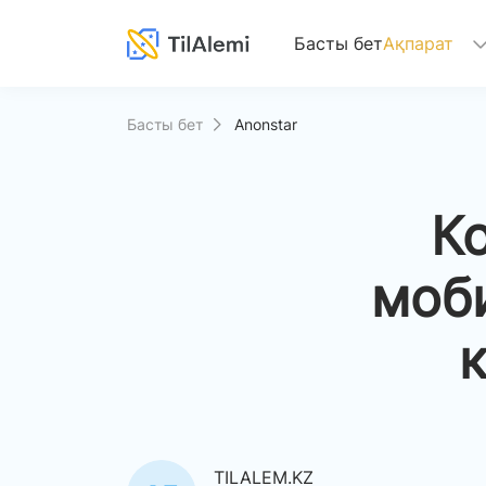
(current)
Басты бет
Ақпарат
Басты бет
Anonstar
К
моб
TILALEM.KZ