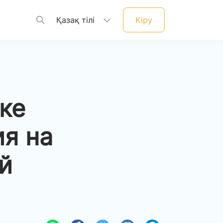
Қазақ тілі
Кіру
ке
я на
й