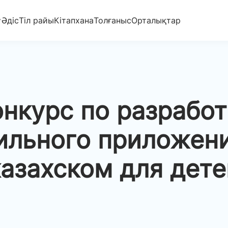
Әдіс
Тіл райы
Кітапхана
Толғаныс
Орталықтар
онкурс по разработ
ильного приложени
казахском для дете