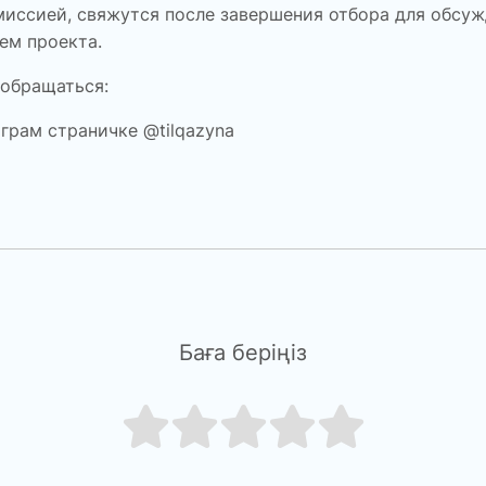
иссией, свяжутся после завершения отбора для обсуж
ем проекта.
 обращатьс
я:
аграм страничке @
tilqazyna
Баға беріңіз